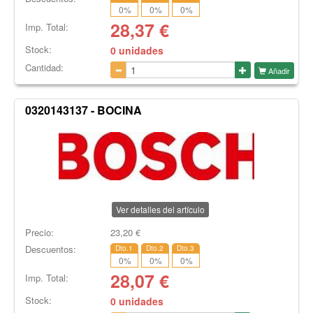
0
%
0
%
0
%
28,37
€
Imp. Total:
Stock:
0 unidades
Cantidad:
Añadir
0320143137 - BOCINA
Ver detalles del artículo
Precio:
23,20
€
Descuentos:
Dto.1
Dto.2
Dto.3
0
%
0
%
0
%
28,07
€
Imp. Total:
Stock:
0 unidades