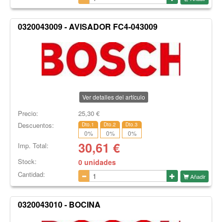
0320043009 - AVISADOR FC4-043009
Ver detalles del artículo
Precio:
25,30
€
Descuentos:
Dto.1
Dto.2
Dto.3
0
%
0
%
0
%
30,61
€
Imp. Total:
Stock:
0 unidades
Cantidad:
Añadir
0320043010 - BOCINA