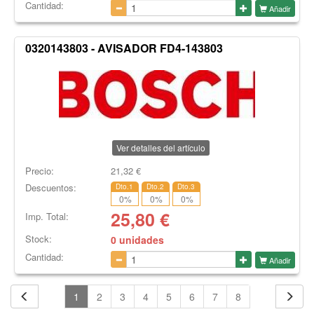
Cantidad:
Añadir
0320143803 - AVISADOR FD4-143803
Ver detalles del artículo
Precio:
21,32
€
Descuentos:
Dto.1
Dto.2
Dto.3
0
%
0
%
0
%
25,80
€
Imp. Total:
Stock:
0 unidades
Cantidad:
Añadir
1
2
3
4
5
6
7
8