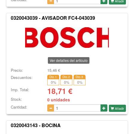
Añadir
0320043039 - AVISADOR FC4-043039
Ver detalles del artículo
Precio:
15,46
€
Descuentos:
Dto.1
Dto.2
Dto.3
0
%
0
%
0
%
18,71
€
Imp. Total:
Stock:
0 unidades
Cantidad:
Añadir
0320043143 - BOCINA