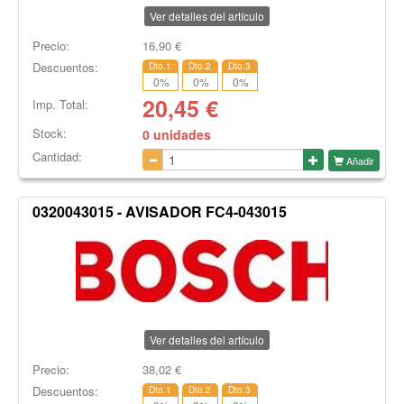
Ver detalles del artículo
Precio:
16,90
€
Descuentos:
Dto.1
Dto.2
Dto.3
0
%
0
%
0
%
20,45
€
Imp. Total:
Stock:
0 unidades
Cantidad:
Añadir
0320043015 - AVISADOR FC4-043015
Ver detalles del artículo
Precio:
38,02
€
Descuentos:
Dto.1
Dto.2
Dto.3