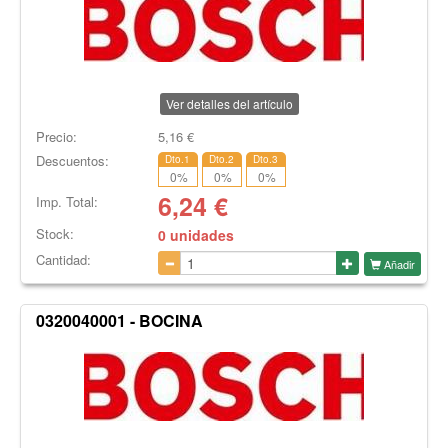
Ver detalles del artículo
Precio:
5,16
€
Descuentos:
Dto.1
Dto.2
Dto.3
0
%
0
%
0
%
6,24
€
Imp. Total:
Stock:
0 unidades
Cantidad:
Añadir
0320040001 - BOCINA