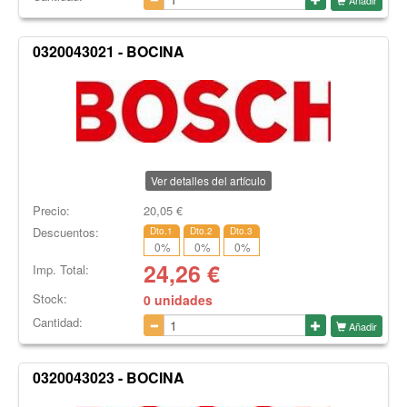
0320043021 - BOCINA
Ver detalles del artículo
Precio:
20,05
€
Descuentos:
Dto.1
Dto.2
Dto.3
0
%
0
%
0
%
24,26
€
Imp. Total:
Stock:
0 unidades
Cantidad:
Añadir
0320043023 - BOCINA