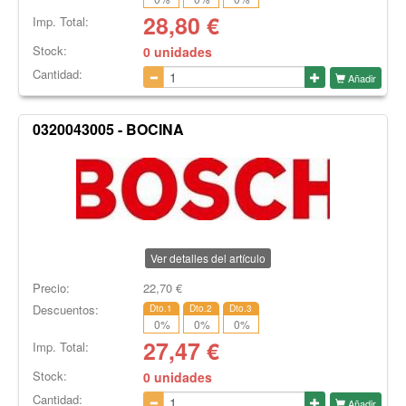
28,80
€
Imp. Total:
Stock:
0 unidades
Cantidad:
Añadir
0320043005 - BOCINA
Ver detalles del artículo
Precio:
22,70
€
Descuentos:
Dto.1
Dto.2
Dto.3
0
%
0
%
0
%
27,47
€
Imp. Total:
Stock:
0 unidades
Cantidad:
Añadir