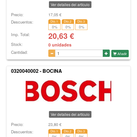
Ver detalles del artículo
Precio:
17,05
€
Descuentos:
Dto.1
Dto.2
Dto.3
0
%
0
%
0
%
20,63
€
Imp. Total:
Stock:
0 unidades
Cantidad:
Añadir
0320040002 - BOCINA
Ver detalles del artículo
Precio:
23,80
€
Descuentos:
Dto.1
Dto.2
Dto.3
0
%
0
%
0
%