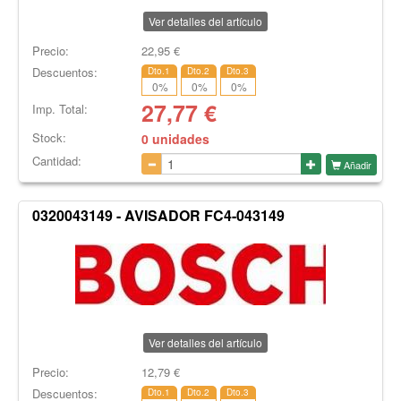
Ver detalles del artículo
Precio:
22,95
€
Descuentos:
Dto.1
Dto.2
Dto.3
0
%
0
%
0
%
27,77
€
Imp. Total:
Stock:
0 unidades
Cantidad:
Añadir
0320043149 - AVISADOR FC4-043149
Ver detalles del artículo
Precio:
12,79
€
Descuentos:
Dto.1
Dto.2
Dto.3