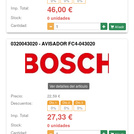
0
%
0
%
0
%
46,00
€
Imp. Total:
Stock:
0 unidades
Cantidad:
Añadir
0320043020 - AVISADOR FC4-043020
Ver detalles del artículo
Precio:
22,59
€
Descuentos:
Dto.1
Dto.2
Dto.3
0
%
0
%
0
%
27,33
€
Imp. Total:
Stock:
0 unidades
Cantidad:
Añadir