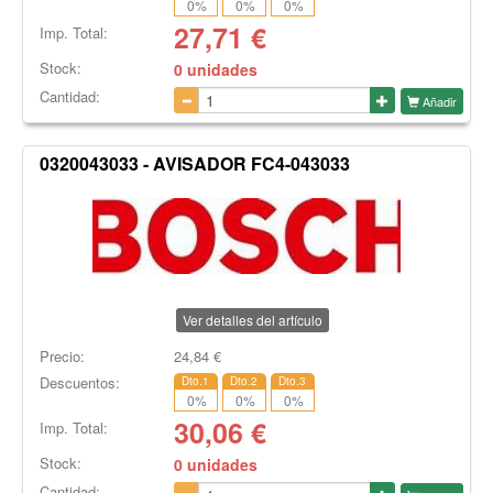
0
%
0
%
0
%
27,71
€
Imp. Total:
Stock:
0 unidades
Cantidad:
Añadir
0320043033 - AVISADOR FC4-043033
Ver detalles del artículo
Precio:
24,84
€
Descuentos:
Dto.1
Dto.2
Dto.3
0
%
0
%
0
%
30,06
€
Imp. Total:
Stock:
0 unidades
Cantidad: