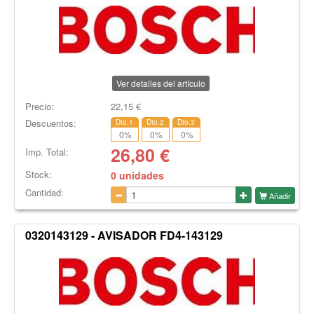
Ver detalles del artículo
Precio:
22,15
€
Descuentos:
Dto.1
Dto.2
Dto.3
0
%
0
%
0
%
26,80
€
Imp. Total:
Stock:
0 unidades
Cantidad:
Añadir
0320143129 - AVISADOR FD4-143129