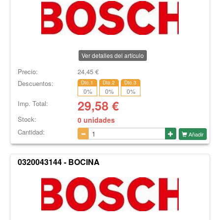
Ver detalles del artículo
Precio:
24,45
€
Descuentos:
Dto.1
Dto.2
Dto.3
0
%
0
%
0
%
29,58
€
Imp. Total:
Stock:
0 unidades
Cantidad:
Añadir
0320043144 - BOCINA