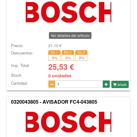
Ver detalles del artículo
Precio:
21,10
€
Descuentos:
Dto.1
Dto.2
Dto.3
0
%
0
%
0
%
25,53
€
Imp. Total:
Stock:
0 unidades
Cantidad:
Añadir
0320043805 - AVISADOR FC4-043805