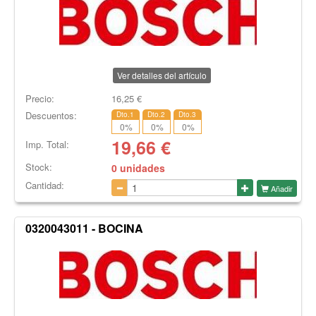
Ver detalles del artículo
Precio:
16,25
€
Descuentos:
Dto.1
Dto.2
Dto.3
0
%
0
%
0
%
19,66
€
Imp. Total:
Stock:
0 unidades
Cantidad:
Añadir
0320043011 - BOCINA