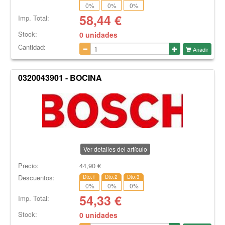
0
%
0
%
0
%
58,44
€
Imp. Total:
Stock:
0 unidades
Cantidad:
Añadir
0320043901 - BOCINA
Ver detalles del artículo
Precio:
44,90
€
Descuentos:
Dto.1
Dto.2
Dto.3
0
%
0
%
0
%
54,33
€
Imp. Total:
Stock:
0 unidades