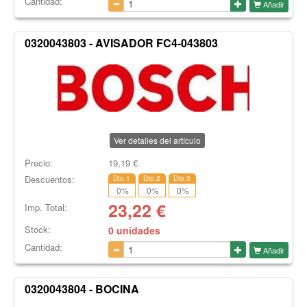
Cantidad:
Añadir
0320043803 - AVISADOR FC4-043803
Ver detalles del artículo
Precio:
19,19
€
Descuentos:
Dto.1
Dto.2
Dto.3
0
%
0
%
0
%
23,22
€
Imp. Total:
Stock:
0 unidades
Cantidad:
Añadir
0320043804 - BOCINA