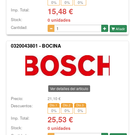
0
%
0
%
0
%
15,48
€
Imp. Total:
Stock:
0 unidades
Cantidad:
Añadir
0320043801 - BOCINA
Ver detalles del artículo
Precio:
21,10
€
Descuentos:
Dto.1
Dto.2
Dto.3
0
%
0
%
0
%
25,53
€
Imp. Total:
Stock:
0 unidades