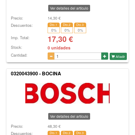
Ver detalles del artículo
Precio:
14,30
€
Descuentos:
Dto.1
Dto.2
Dto.3
0
%
0
%
0
%
17,30
€
Imp. Total:
Stock:
0 unidades
Cantidad:
Añadir
0320043900 - BOCINA
Ver detalles del artículo
Precio:
48,30
€
Descuentos:
Dto.1
Dto.2
Dto.3