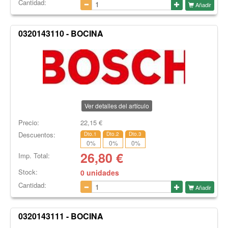
Cantidad:
Añadir
0320143110 - BOCINA
Ver detalles del artículo
Precio:
22,15
€
Descuentos:
Dto.1
Dto.2
Dto.3
0
%
0
%
0
%
26,80
€
Imp. Total:
Stock:
0 unidades
Cantidad:
Añadir
0320143111 - BOCINA