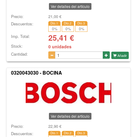
Ver detalles del artículo
Precio:
21,00
€
Descuentos:
Dto.1
Dto.2
Dto.3
0
%
0
%
0
%
25,41
€
Imp. Total:
Stock:
0 unidades
Cantidad:
Añadir
0320043030 - BOCINA
Ver detalles del artículo
Precio:
22,90
€
Descuentos:
Dto.1
Dto.2
Dto.3