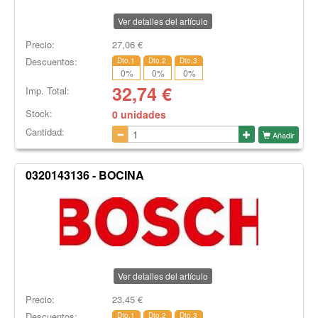
Ver detalles del artículo
Precio:
27,06
€
Descuentos:
Dto.1
Dto.2
Dto.3
0
%
0
%
0
%
32,74
€
Imp. Total:
Stock:
0 unidades
Cantidad:
Añadir
0320143136 - BOCINA
Ver detalles del artículo
Precio:
23,45
€
Descuentos:
Dto.1
Dto.2
Dto.3