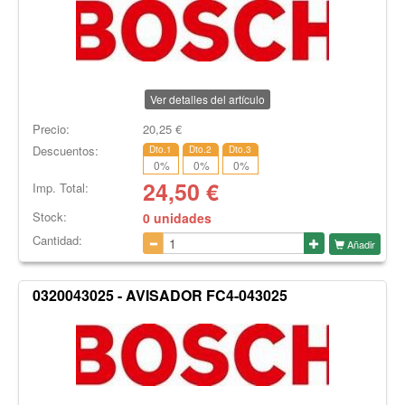
Ver detalles del artículo
Precio:
20,25
€
Descuentos:
Dto.1
Dto.2
Dto.3
0
%
0
%
0
%
24,50
€
Imp. Total:
Stock:
0 unidades
Cantidad:
Añadir
0320043025 - AVISADOR FC4-043025