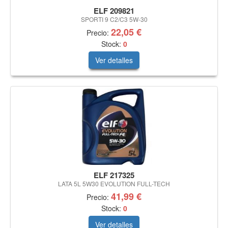
ELF 209821
SPORTI 9 C2/C3 5W-30
22,05 €
Precio:
Stock:
0
Ver detalles
ELF 217325
LATA 5L 5W30 EVOLUTION FULL-TECH
41,99 €
Precio:
Stock:
0
Ver detalles