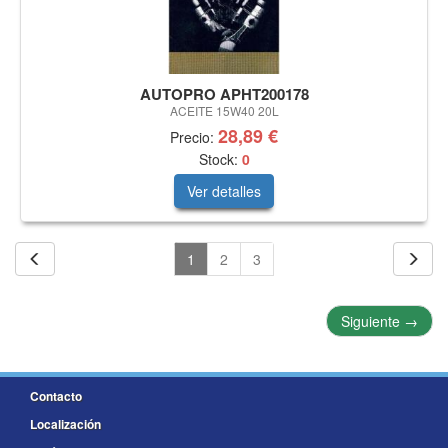
AUTOPRO APHT200178
ACEITE 15W40 20L
28,89 €
Precio:
Stock:
0
Ver detalles
1
2
3
Siguiente
→
Contacto
Localización