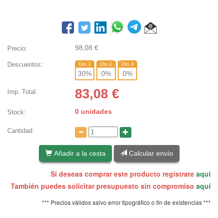
98,08
€
Precio:
Descuentos:
Dto.1
Dto.2
Dto.3
30
%
0
%
0
%
83,08
€
Imp. Total:
0 unidades
Stock:
Cantidad:
Añadir a la cesta
Calcular envío
Si deseas comprar este producto regístrate
aquí
También puedes solicitar presupuesto sin compromiso
aquí
*** Precios válidos salvo error tipográfico o fin de existencias ***