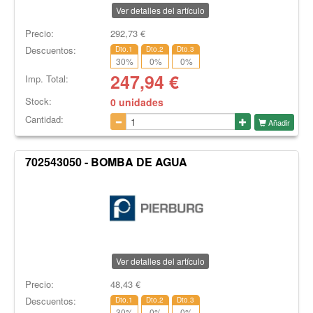
Ver detalles del artículo
Precio:
292,73
€
Descuentos:
Dto.1
Dto.2
Dto.3
30
%
0
%
0
%
247,94
€
Imp. Total:
Stock:
0 unidades
Cantidad:
Añadir
702543050 - BOMBA DE AGUA
Ver detalles del artículo
Precio:
48,43
€
Descuentos:
Dto.1
Dto.2
Dto.3
30
%
0
%
0
%