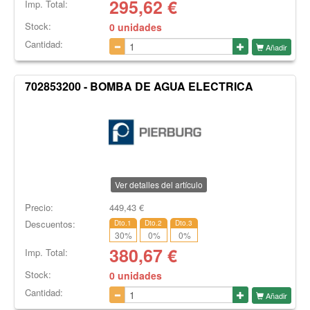
295,62
€
Imp. Total:
Stock:
0 unidades
Cantidad:
Añadir
702853200 - BOMBA DE AGUA ELECTRICA
Ver detalles del artículo
Precio:
449,43
€
Descuentos:
Dto.1
Dto.2
Dto.3
30
%
0
%
0
%
380,67
€
Imp. Total:
Stock:
0 unidades
Cantidad:
Añadir