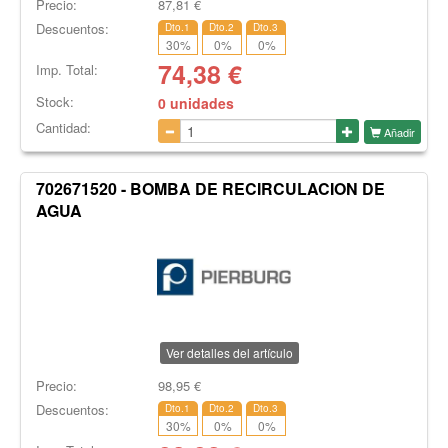
Precio:
87,81
€
Descuentos:
Dto.1
Dto.2
Dto.3
30
%
0
%
0
%
74,38
€
Imp. Total:
Stock:
0 unidades
Cantidad:
Añadir
702671520 - BOMBA DE RECIRCULACION DE
AGUA
Ver detalles del artículo
Precio:
98,95
€
Descuentos:
Dto.1
Dto.2
Dto.3
30
%
0
%
0
%