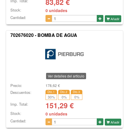
83,82
€
Imp. Total:
Stock:
0 unidades
Cantidad:
Añadir
702676020 - BOMBA DE AGUA
Ver detalles del artículo
Precio:
178,62
€
Descuentos:
Dto.1
Dto.2
Dto.3
30
%
0
%
0
%
151,29
€
Imp. Total:
Stock:
0 unidades
Cantidad:
Añadir