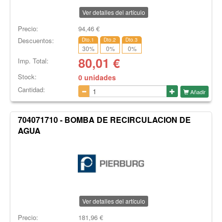
Ver detalles del artículo
Precio:
94,46
€
Descuentos:
Dto.1
Dto.2
Dto.3
30
%
0
%
0
%
80,01
€
Imp. Total:
Stock:
0 unidades
Cantidad:
Añadir
704071710 - BOMBA DE RECIRCULACION DE
AGUA
Ver detalles del artículo
Precio:
181,96
€