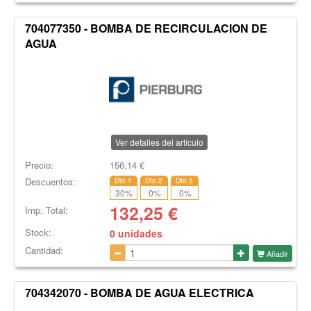
704077350 - BOMBA DE RECIRCULACION DE
AGUA
Ver detalles del artículo
Precio:
156,14
€
Descuentos:
Dto.1
Dto.2
Dto.3
30
%
0
%
0
%
132,25
€
Imp. Total:
Stock:
0 unidades
Cantidad:
Añadir
704342070 - BOMBA DE AGUA ELECTRICA