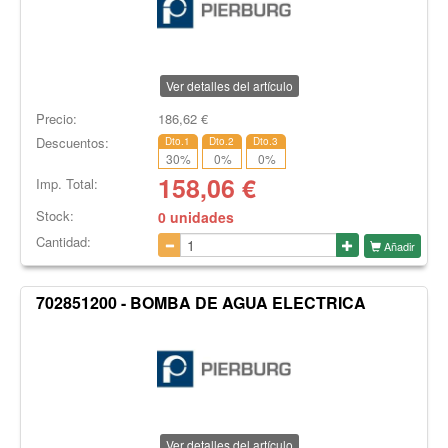
Ver detalles del artículo
Precio:
186,62
€
Descuentos:
Dto.1
Dto.2
Dto.3
30
%
0
%
0
%
158,06
€
Imp. Total:
Stock:
0 unidades
Cantidad:
Añadir
702851200 - BOMBA DE AGUA ELECTRICA
Ver detalles del artículo