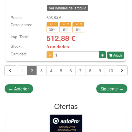
Ver detalles del artículo
Precio:
605,53
€
Descuentos:
Dto.1
Dto.2
Dto.3
30
%
0
%
0
%
512,88
€
Imp. Total:
Stock:
0 unidades
Cantidad:
Añadir
1
2
3
4
5
6
7
8
9
10
←
Anterior
Siguiente
→
Ofertas