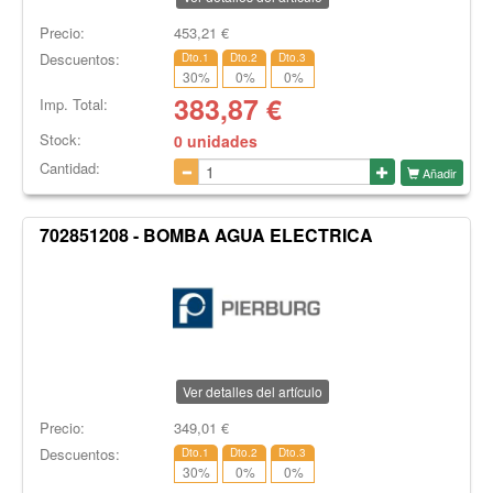
Precio:
453,21
€
Descuentos:
Dto.1
Dto.2
Dto.3
30
%
0
%
0
%
383,87
€
Imp. Total:
Stock:
0 unidades
Cantidad:
Añadir
702851208 - BOMBA AGUA ELECTRICA
Ver detalles del artículo
Precio:
349,01
€
Descuentos:
Dto.1
Dto.2
Dto.3
30
%
0
%
0
%