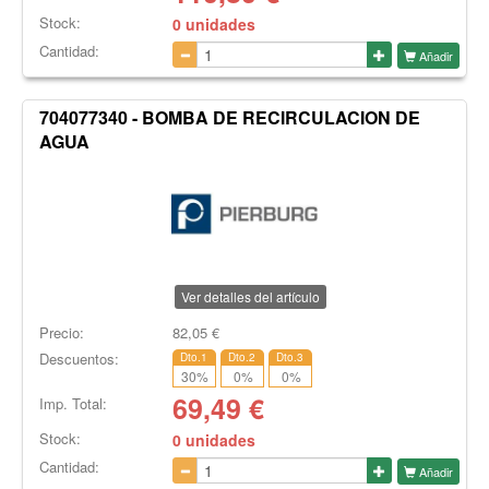
Stock:
0 unidades
Cantidad:
Añadir
704077340 - BOMBA DE RECIRCULACION DE
AGUA
Ver detalles del artículo
Precio:
82,05
€
Descuentos:
Dto.1
Dto.2
Dto.3
30
%
0
%
0
%
69,49
€
Imp. Total:
Stock:
0 unidades
Cantidad:
Añadir