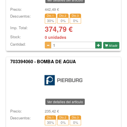
Precio:
442,49
€
Descuentos:
Dto.1
Dto.2
Dto.3
30
%
0
%
0
%
374,79
€
Imp. Total:
Stock:
0 unidades
Cantidad:
Añadir
703394060 - BOMBA DE AGUA
Ver detalles del artículo
Precio:
235,42
€
Descuentos:
Dto.1
Dto.2
Dto.3
30
%
0
%
0
%