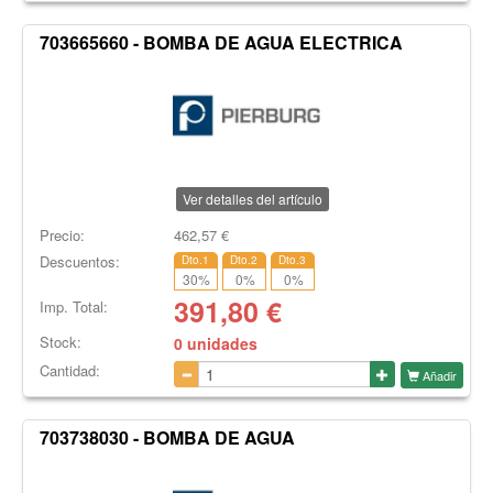
703665660 - BOMBA DE AGUA ELECTRICA
Ver detalles del artículo
Precio:
462,57
€
Descuentos:
Dto.1
Dto.2
Dto.3
30
%
0
%
0
%
391,80
€
Imp. Total:
Stock:
0 unidades
Cantidad:
Añadir
703738030 - BOMBA DE AGUA