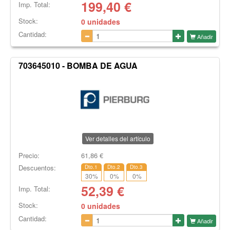
199,40
€
Imp. Total:
Stock:
0 unidades
Cantidad:
Añadir
703645010 - BOMBA DE AGUA
Ver detalles del artículo
Precio:
61,86
€
Descuentos:
Dto.1
Dto.2
Dto.3
30
%
0
%
0
%
52,39
€
Imp. Total:
Stock:
0 unidades
Cantidad:
Añadir