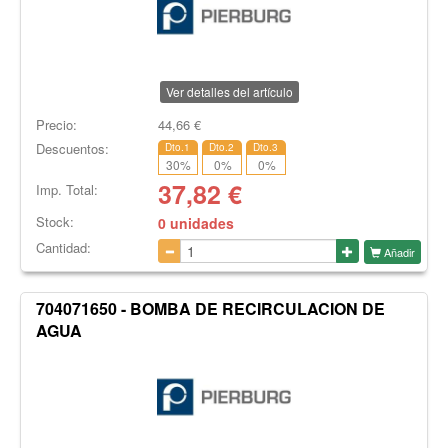
Ver detalles del artículo
Precio:
44,66
€
Descuentos:
Dto.1
Dto.2
Dto.3
30
%
0
%
0
%
37,82
€
Imp. Total:
Stock:
0 unidades
Cantidad:
Añadir
704071650 - BOMBA DE RECIRCULACION DE
AGUA