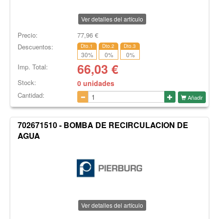
Ver detalles del artículo
Precio:
77,96
€
Descuentos:
Dto.1
Dto.2
Dto.3
30
%
0
%
0
%
66,03
€
Imp. Total:
Stock:
0 unidades
Cantidad:
Añadir
702671510 - BOMBA DE RECIRCULACION DE
AGUA
Ver detalles del artículo