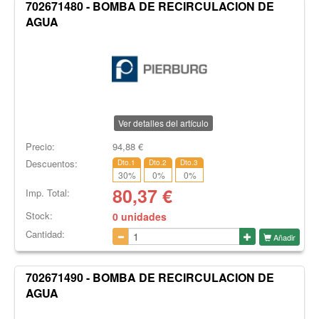
702671480 - BOMBA DE RECIRCULACION DE
AGUA
Ver detalles del artículo
Precio:
94,88
€
Descuentos:
Dto.1
Dto.2
Dto.3
30
%
0
%
0
%
80,37
€
Imp. Total:
Stock:
0 unidades
Cantidad:
Añadir
702671490 - BOMBA DE RECIRCULACION DE
AGUA