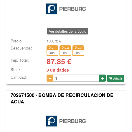
Ver detalles del artículo
Precio:
103,72
€
Descuentos:
Dto.1
Dto.2
Dto.3
30
%
0
%
0
%
87,85
€
Imp. Total:
Stock:
0 unidades
Cantidad:
Añadir
702671500 - BOMBA DE RECIRCULACION DE
AGUA