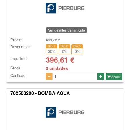
Ver detalles del artículo
Precio:
468,25
€
Descuentos:
Dto.1
Dto.2
Dto.3
30
%
0
%
0
%
396,61
€
Imp. Total:
Stock:
0 unidades
Cantidad:
Añadir
702500290 - BOMBA AGUA