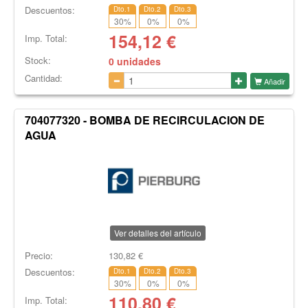
Descuentos:
Dto.1
Dto.2
Dto.3
30
%
0
%
0
%
154,12
€
Imp. Total:
Stock:
0 unidades
Cantidad:
Añadir
704077320 - BOMBA DE RECIRCULACION DE
AGUA
Ver detalles del artículo
Precio:
130,82
€
Descuentos:
Dto.1
Dto.2
Dto.3
30
%
0
%
0
%
110,80
€
Imp. Total: