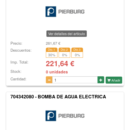
Ver detalles del artículo
Precio:
261,67
€
Descuentos:
Dto.1
Dto.2
Dto.3
30
%
0
%
0
%
221,64
€
Imp. Total:
Stock:
0 unidades
Cantidad:
Añadir
704342080 - BOMBA DE AGUA ELECTRICA