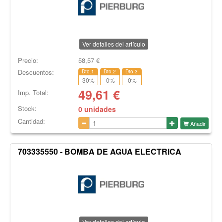
Ver detalles del artículo
Precio:
58,57
€
Descuentos:
Dto.1
Dto.2
Dto.3
30
%
0
%
0
%
49,61
€
Imp. Total:
Stock:
0 unidades
Cantidad:
Añadir
703335550 - BOMBA DE AGUA ELECTRICA
Ver detalles del artículo