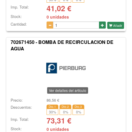
41,02
€
Imp. Total:
Stock:
0 unidades
Cantidad:
Añadir
702671450 - BOMBA DE RECIRCULACION DE
AGUA
Ver detalles del artículo
Precio:
86,56
€
Descuentos:
Dto.1
Dto.2
Dto.3
30
%
0
%
0
%
73,31
€
Imp. Total:
Stock:
0 unidades