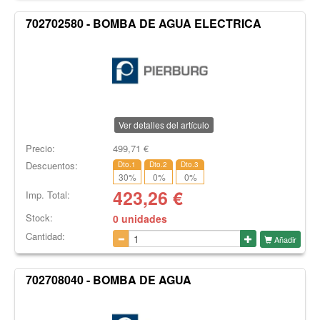
702702580 - BOMBA DE AGUA ELECTRICA
Ver detalles del artículo
Precio:
499,71
€
Descuentos:
Dto.1
Dto.2
Dto.3
30
%
0
%
0
%
423,26
€
Imp. Total:
Stock:
0 unidades
Cantidad:
Añadir
702708040 - BOMBA DE AGUA