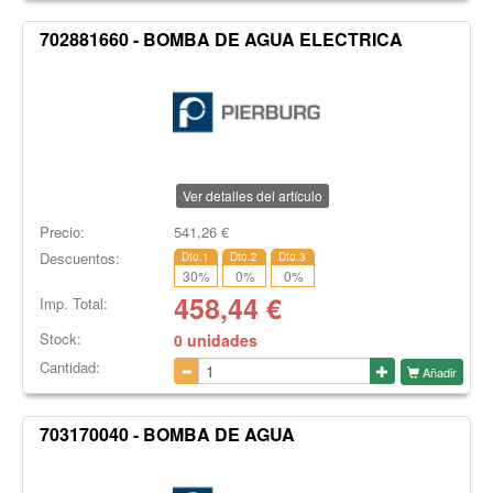
702881660 - BOMBA DE AGUA ELECTRICA
Ver detalles del artículo
Precio:
541,26
€
Descuentos:
Dto.1
Dto.2
Dto.3
30
%
0
%
0
%
458,44
€
Imp. Total:
Stock:
0 unidades
Cantidad:
Añadir
703170040 - BOMBA DE AGUA