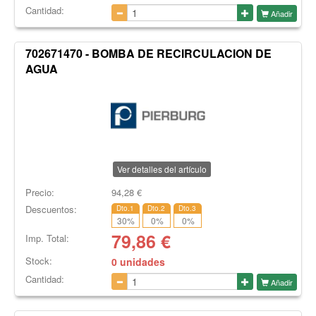
Cantidad:
Añadir
702671470 - BOMBA DE RECIRCULACION DE
AGUA
Ver detalles del artículo
Precio:
94,28
€
Descuentos:
Dto.1
Dto.2
Dto.3
30
%
0
%
0
%
79,86
€
Imp. Total:
Stock:
0 unidades
Cantidad:
Añadir