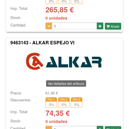
0
%
0
%
0
%
265,85
€
Imp. Total:
Stock:
0 unidades
Cantidad:
Añadir
9463143 - ALKAR ESPEJO VI
Ver detalles del artículo
Precio:
61,45
€
Descuentos:
Dto.1
Dto.2
Dto.3
0
%
0
%
0
%
74,35
€
Imp. Total:
Stock:
0 unidades
Cantidad: