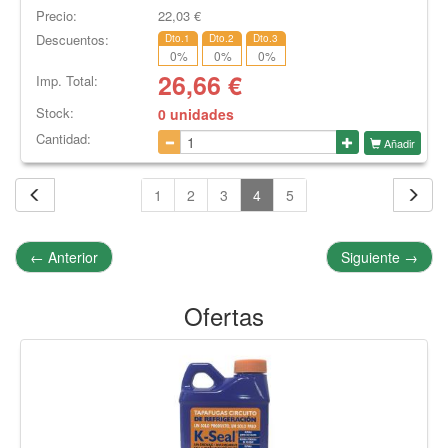
Precio:
22,03
€
Descuentos:
Dto.1
Dto.2
Dto.3
0
%
0
%
0
%
26,66
€
Imp. Total:
Stock:
0 unidades
Cantidad:
Añadir
1
2
3
4
5
←
Anterior
Siguiente
→
Ofertas