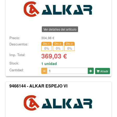
Ver detalles del artículo
Precio:
304,98
€
Descuentos:
Dto.1
Dto.2
Dto.3
0
%
0
%
0
%
369,03
€
Imp. Total:
Stock:
1 unidad
Cantidad:
Añadir
9466144 - ALKAR ESPEJO VI