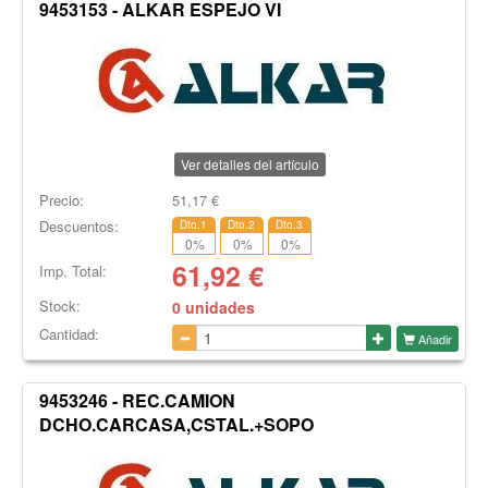
9453153 - ALKAR ESPEJO VI
Ver detalles del artículo
Precio:
51,17
€
Descuentos:
Dto.1
Dto.2
Dto.3
0
%
0
%
0
%
61,92
€
Imp. Total:
Stock:
0 unidades
Cantidad:
Añadir
9453246 - REC.CAMION
DCHO.CARCASA,CSTAL.+SOPO