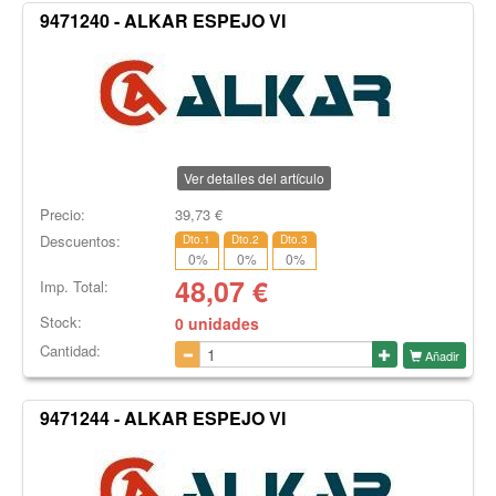
9471240 - ALKAR ESPEJO VI
Ver detalles del artículo
Precio:
39,73
€
Descuentos:
Dto.1
Dto.2
Dto.3
0
%
0
%
0
%
48,07
€
Imp. Total:
Stock:
0 unidades
Cantidad:
Añadir
9471244 - ALKAR ESPEJO VI