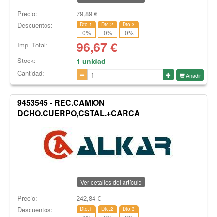
Precio:
79,89
€
Descuentos:
Dto.1
Dto.2
Dto.3
0
%
0
%
0
%
96,67
€
Imp. Total:
Stock:
1 unidad
Cantidad:
Añadir
9453545 - REC.CAMION
DCHO.CUERPO,CSTAL.+CARCA
Ver detalles del artículo
Precio:
242,84
€
Descuentos:
Dto.1
Dto.2
Dto.3