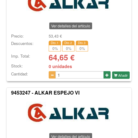
Ver detalles del artículo
Precio:
53,43
€
Descuentos:
Dto.1
Dto.2
Dto.3
0
%
0
%
0
%
64,65
€
Imp. Total:
Stock:
0 unidades
Cantidad:
Añadir
9453247 - ALKAR ESPEJO VI
Ver detalles del artículo