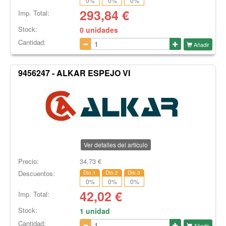
0
%
0
%
0
%
293,84
€
Imp. Total:
Stock:
0 unidades
Cantidad:
Añadir
9456247 - ALKAR ESPEJO VI
Ver detalles del artículo
Precio:
34,73
€
Descuentos:
Dto.1
Dto.2
Dto.3
0
%
0
%
0
%
42,02
€
Imp. Total:
Stock:
1 unidad
Cantidad:
Añadir