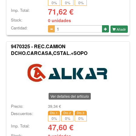
0
%
0
%
0
%
71,62
€
Imp. Total:
Stock:
0 unidades
Cantidad:
Añadir
9470325 - REC.CAMION
DCHO.CARCASA,CSTAL.+SOPO
Ver detalles del artículo
Precio:
39,34
€
Descuentos:
Dto.1
Dto.2
Dto.3
0
%
0
%
0
%
47,60
€
Imp. Total:
Stock: