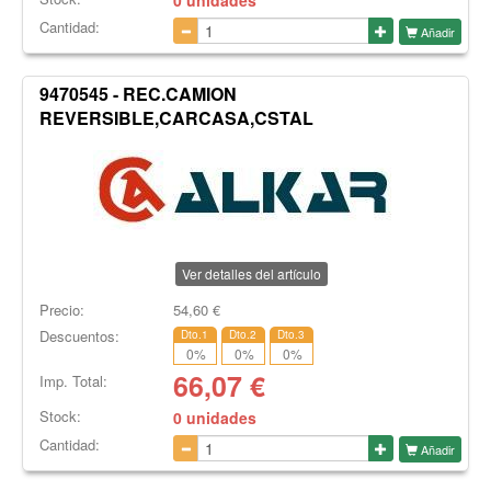
0 unidades
Cantidad:
Añadir
9470545 - REC.CAMION
REVERSIBLE,CARCASA,CSTAL
Ver detalles del artículo
Precio:
54,60
€
Descuentos:
Dto.1
Dto.2
Dto.3
0
%
0
%
0
%
66,07
€
Imp. Total:
Stock:
0 unidades
Cantidad:
Añadir