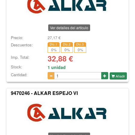
Ver detalles del artículo
Precio:
27,17
€
Descuentos:
Dto.1
Dto.2
Dto.3
0
%
0
%
0
%
32,88
€
Imp. Total:
Stock:
1 unidad
Cantidad:
Añadir
9470246 - ALKAR ESPEJO VI