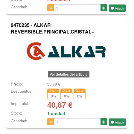
Cantidad:
Añadir
9470235 - ALKAR
REVERSIBLE,PRINCIPAL,CRISTAL+
Ver detalles del artículo
Precio:
33,78
€
Descuentos:
Dto.1
Dto.2
Dto.3
0
%
0
%
0
%
40,87
€
Imp. Total:
Stock:
1 unidad
Cantidad:
Añadir