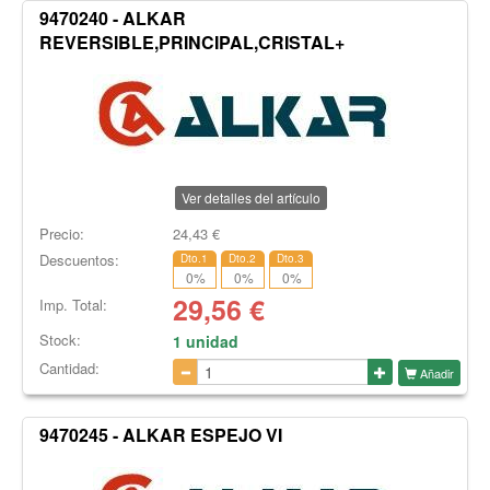
9470240 - ALKAR
REVERSIBLE,PRINCIPAL,CRISTAL+
Ver detalles del artículo
Precio:
24,43
€
Descuentos:
Dto.1
Dto.2
Dto.3
0
%
0
%
0
%
29,56
€
Imp. Total:
Stock:
1 unidad
Cantidad:
Añadir
9470245 - ALKAR ESPEJO VI