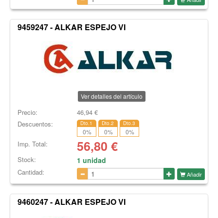
9459247 - ALKAR ESPEJO VI
Ver detalles del artículo
Precio:
46,94
€
Descuentos:
Dto.1
Dto.2
Dto.3
0
%
0
%
0
%
56,80
€
Imp. Total:
Stock:
1 unidad
Cantidad:
Añadir
9460247 - ALKAR ESPEJO VI