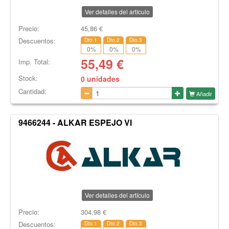
Ver detalles del artículo
Precio:
45,86
€
Descuentos:
Dto.1
Dto.2
Dto.3
0
%
0
%
0
%
55,49
€
Imp. Total:
Stock:
0 unidades
Cantidad:
Añadir
9466244 - ALKAR ESPEJO VI
Ver detalles del artículo
Precio:
304,98
€
Descuentos:
Dto.1
Dto.2
Dto.3