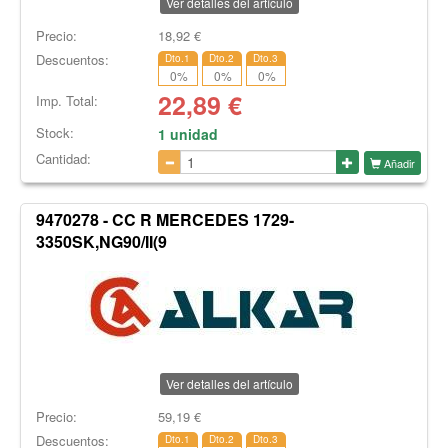
Ver detalles del artículo
Precio:
18,92
€
Descuentos:
Dto.1
Dto.2
Dto.3
0
%
0
%
0
%
22,89
€
Imp. Total:
Stock:
1 unidad
Cantidad:
Añadir
9470278 - CC R MERCEDES 1729-
3350SK,NG90/II(9
Ver detalles del artículo
Precio:
59,19
€
Descuentos:
Dto.1
Dto.2
Dto.3