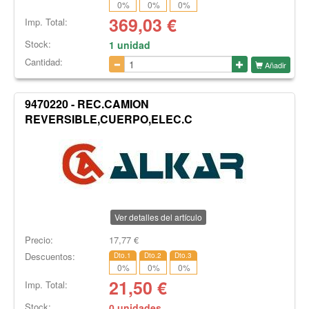
0
%
0
%
0
%
369,03
€
Imp. Total:
Stock:
1 unidad
Cantidad:
Añadir
9470220 - REC.CAMION
REVERSIBLE,CUERPO,ELEC.C
Ver detalles del artículo
Precio:
17,77
€
Descuentos:
Dto.1
Dto.2
Dto.3
0
%
0
%
0
%
21,50
€
Imp. Total:
Stock:
0 unidades