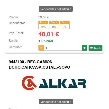
Ver detalles del artículo
Precio:
39,68
€
Descuentos:
Dto.1
Dto.2
Dto.3
0
%
0
%
0
%
48,01
€
Imp. Total:
Stock:
1 unidad
Cantidad:
Añadir
9443100 - REC.CAMION
DCHO.CARCASA,CSTAL.+SOPO
Ver detalles del artículo