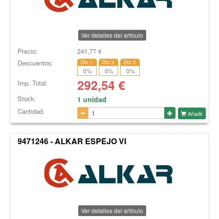
Ver detalles del artículo
Precio:
241,77
€
Descuentos:
Dto.1
Dto.2
Dto.3
0
%
0
%
0
%
292,54
€
Imp. Total:
Stock:
1 unidad
Cantidad:
Añadir
9471246 - ALKAR ESPEJO VI
Ver detalles del artículo