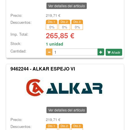
Ver detalles del artículo
Precio:
219,71
€
Descuentos:
Dto.1
Dto.2
Dto.3
0
%
0
%
0
%
265,85
€
Imp. Total:
Stock:
1 unidad
Cantidad:
Añadir
9462244 - ALKAR ESPEJO VI
Ver detalles del artículo
Precio:
219,71
€
Descuentos:
Dto.1
Dto.2
Dto.3