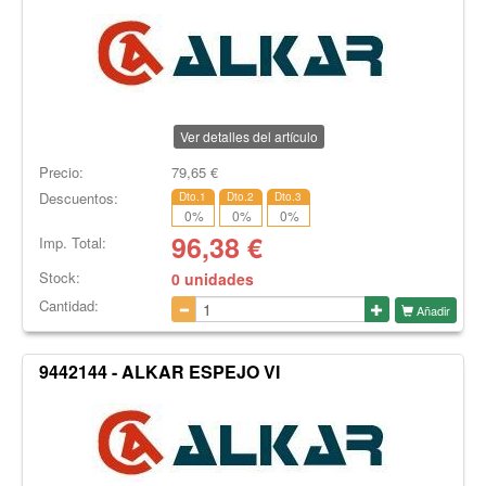
Ver detalles del artículo
Precio:
79,65
€
Descuentos:
Dto.1
Dto.2
Dto.3
0
%
0
%
0
%
96,38
€
Imp. Total:
Stock:
0 unidades
Cantidad:
Añadir
9442144 - ALKAR ESPEJO VI