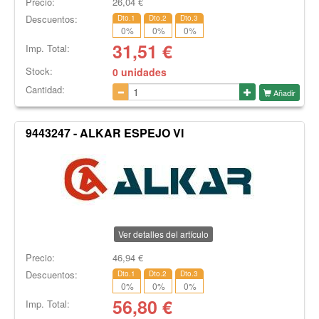
Precio:
26,04
€
Descuentos:
Dto.1
Dto.2
Dto.3
0
%
0
%
0
%
31,51
€
Imp. Total:
Stock:
0 unidades
Cantidad:
Añadir
9443247 - ALKAR ESPEJO VI
Ver detalles del artículo
Precio:
46,94
€
Descuentos:
Dto.1
Dto.2
Dto.3
0
%
0
%
0
%
56,80
€
Imp. Total: