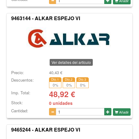
Añadir
9463144 - ALKAR ESPEJO VI
Ver detalles del artículo
Precio:
40,43
€
Descuentos:
Dto.1
Dto.2
Dto.3
0
%
0
%
0
%
48,92
€
Imp. Total:
Stock:
0 unidades
Cantidad:
Añadir
9465244 - ALKAR ESPEJO VI