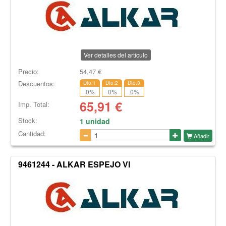
Ver detalles del artículo
Precio:
54,47
€
Descuentos:
Dto.1
Dto.2
Dto.3
0
%
0
%
0
%
65,91
€
Imp. Total:
Stock:
1 unidad
Cantidad:
Añadir
9461244 - ALKAR ESPEJO VI