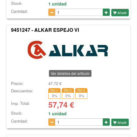
Stock:
1 unidad
Cantidad:
Añadir
9451247 - ALKAR ESPEJO VI
Ver detalles del artículo
Precio:
47,72
€
Descuentos:
Dto.1
Dto.2
Dto.3
0
%
0
%
0
%
57,74
€
Imp. Total:
Stock:
1 unidad
Cantidad:
Añadir